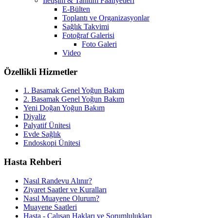
İletişim & Tanıtım Faaliyetleri
E-Bülten
Toplantı ve Organizasyonlar
Sağlık Takvimi
Fotoğraf Galerisi
Foto Galeri
Video
Özellikli Hizmetler
1. Basamak Genel Yoğun Bakım
2. Basamak Genel Yoğun Bakım
Yeni Doğan Yoğun Bakım
Diyaliz
Palyatif Ünitesi
Evde Sağlık
Endoskopi Ünitesi
Hasta Rehberi
Nasıl Randevu Alınır?
Ziyaret Saatler ve Kuralları
Nasıl Muayene Olurum?
Muayene Saatleri
Hasta - Çalışan Hakları ve Sorumlulukları