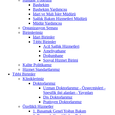
Hastane Yönetimi
Başhekim
Başhekim Yardımcısı
İdari ve Mali İşler Müdürü
Sağlık Bakım Hizmetleri Müdürü
Müdür Yardımcısı
Organizasyon Şeması
Birimlerimiz
İdari Birimler
Tıbbi Birimler
Acil Sağlık Hizmetleri
Ameliyathane
Doğumhane
Sosyal Hizmet Birimi
Kalite Politikamız
Hizmet Standartlarımız
Tıbbi Birimler
Kliniklerimiz
Doktorlarımız
Uzman Doktorlarımız - Özgeçmişleri -
Spesifik ilgi alanları - Yayınları
Diş Doktorlarımız
Pratisyen Doktorlarımız
Özellikli Hizmetler
1. Basamak Genel Yoğun Bakım