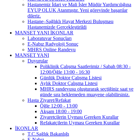
Hastanemiz İdari ve Mali İşler Müdür Yardımcılığına
EYUP OLUK Atanmıştır. Yeni görevinde başarılar
dileriz.
Hastane–Sağlıklı Hayat Merkezi Buluşması
Hastanemizde Gerçekleştirildi
MANŞET YANI İKONLAR
Laboratuvar Sonuçları
E-Nabız Radyoloji Sonuç
MHRS Online Randevu
MANŞET YANI
Duyurular
Poliklinik Çalışma Saatlerimiz / Sabah 08:30 -
12:00/Öğle 13:00 - 16:30
Günlük Doktor Çalışma Listesi
Aylık Doktor Çalışma Listesi
MHRS randevusu oluşturarak seçtiğiniz saat ve
günde sıra beklemeden muayene olabilirsiniz.
Hasta Ziyaret/Refakat
Öğle 12:00 - 13:00
Akşam 18:00 - 19:00
Ziyaretçilerin Uyması Gereken Kurallar
Refakatçilerin Uyması Gereken Kurallar
İKONLAR
T.C.Sağlık Bakanlığı
E-Nabız