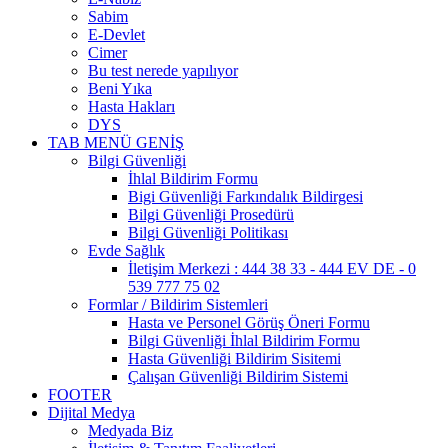
Sabim
E-Devlet
Cimer
Bu test nerede yapılıyor
Beni Yıka
Hasta Hakları
DYS
TAB MENÜ GENİŞ
Bilgi Güvenliği
İhlal Bildirim Formu
Bigi Güvenliği Farkındalık Bildirgesi
Bilgi Güvenliği Prosedürü
Bilgi Güvenliği Politikası
Evde Sağlık
İletişim Merkezi : 444 38 33 - 444 EV DE - 0
539 777 75 02
Formlar / Bildirim Sistemleri
Hasta ve Personel Görüş Öneri Formu
Bilgi Güvenliği İhlal Bildirim Formu
Hasta Güvenliği Bildirim Sisitemi
Çalışan Güvenliği Bildirim Sistemi
FOOTER
Dijital Medya
Medyada Biz