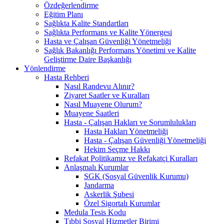
Özdeğerlendirme
Eğitim Planı
Sağlıkta Kalite Standartları
Sağlıkta Performans ve Kalite Yönergesi
Hasta ve Çalışan Güvenliği Yönetmeliği
Sağlık Bakanlığı Performans Yönetimi ve Kalite
Geliştirme Daire Başkanlığı
Yönlendirme
Hasta Rehberi
Nasıl Randevu Alınır?
Ziyaret Saatler ve Kuralları
Nasıl Muayene Olurum?
Muayene Saatleri
Hasta - Çalışan Hakları ve Sorumlulukları
Hasta Hakları Yönetmeliği
Hasta - Çalışan Güvenliği Yönetmeliği
Hekim Seçme Hakkı
Refakat Politikamız ve Refakatçi Kuralları
Anlaşmalı Kurumlar
SGK (Sosyal Güvenlik Kurumu)
Jandarma
Askerlik Şubesi
Özel Sigortalı Kurumlar
Medula Tesis Kodu
Tıbbi Sosyal Hizmetler Birimi