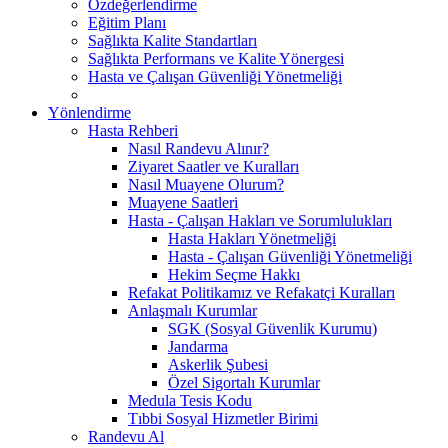
Özdeğerlendirme
Eğitim Planı
Sağlıkta Kalite Standartları
Sağlıkta Performans ve Kalite Yönergesi
Hasta ve Çalışan Güvenliği Yönetmeliği
Yönlendirme
Hasta Rehberi
Nasıl Randevu Alınır?
Ziyaret Saatler ve Kuralları
Nasıl Muayene Olurum?
Muayene Saatleri
Hasta - Çalışan Hakları ve Sorumlulukları
Hasta Hakları Yönetmeliği
Hasta - Çalışan Güvenliği Yönetmeliği
Hekim Seçme Hakkı
Refakat Politikamız ve Refakatçi Kuralları
Anlaşmalı Kurumlar
SGK (Sosyal Güvenlik Kurumu)
Jandarma
Askerlik Şubesi
Özel Sigortalı Kurumlar
Medula Tesis Kodu
Tıbbi Sosyal Hizmetler Birimi
Randevu Al