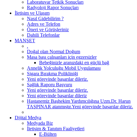
Laboratuvar Tetkik Sonuçları
Radyoloji Rapor Sonuçları
İletişim ve Ulaşım
Nasıl Gidebilirim ?
Adres ve Telefon
Öneri ve Görüşleriniz
Dahili Telefonlar
MANŞET
.
Doğal olan Normal Doğum
Masa başı çalışanları için egzersizler
Bebeğinizle aranızdaki en güçlü bağ
Annelik Yolculuğu Mobil Uygulaması
Sigara Bırakma Polikliniği
Yeni görevinde başarılar dileriz.
Sağlık Raporu Başvuru
Yeni görevinde başarılar dileriz.
Yeni görevinde başarılar dileriz
Hastanemiz Başhekim Yardımcılığına Uzm.Dr. Harun
TAŞPINAR atanmıştır.Yeni görevinde başarılar dileriz.
Dijital Medya
Medyada Biz
İletişim & Tanıtım Faaliyetleri
E-Bülten