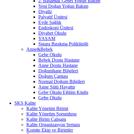
2. Basamak Genel Yoğun Bakım
Yeni Doğan Yoğun Bakım
Diyaliz
Palyatif Ünitesi
Evde Sağlık
Endoskopi Ünitesi
Diyabet Okulu
YAŞAM
Sigara Bırakma Polikliniği
Anne&Bebek
Gebe Okulu
Bebek Dostu Hastane
Anne Dostu Hastane
Doğumhane Bilgileri
Doğum Çantası
Normal Doğum Bilgileri
Anne Sütü Hayattır
Gebe Okulu Eğitim Kitabı
Gebe Okulu
SKS Kalite
Kalite Yönetim Birimi
Kalite Yönetim Sorumlusu
Kalite Birim Çalışanı
Kalite Organizasyon Şeması
Komite Ekip ve Birimler