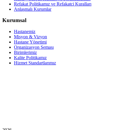
Refakat Politikamız ve Refakatçi Kuralları
Anlaşmalı Kurumlar
Kurumsal
Hastanemiz
Misyon & Vizyon
Hastane Yönetimi
Organizasyon Şeması
Birimlerimiz
Kalite Politikamız
Hizmet Standartlarımız
2026