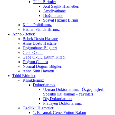
Tıbbi Birimler
Acil Sağlık Hizmetleri
Ameliyathane
Doğumhane
Sosyal Hizmet Birimi
Kalite Politikamız
Hizmet Standartlarımız
Anne&Bebek
Bebek Dostu Hastane
Anne Dostu Hastane
Doğumhane Bilgileri
Gebe Okulu
Gebe Okulu Eğitim Kitabı
Doğum Çantası
Normal Doğum Bilgileri
Anne Sütü Hayattır
Tıbbi Birimler
Kliniklerimiz
Doktorlarımız
Uzman Doktorlarımız - Özgeçmişleri -
Spesifik ilgi alanları - Yayınları
Diş Doktorlarımız
Pratisyen Doktorlarımız
Özellikli Hizmetler
1. Basamak Genel Yoğun Bakım