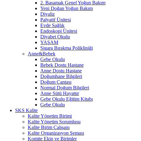
2. Basamak Genel Yoğun Bakım
Yeni Doğan Yoğun Bakım
Diyaliz
Palyatif Ünitesi
Evde Sağlık
Endoskopi Ünitesi
Diyabet Okulu
YAŞAM
Sigara Bırakma Polikliniği
Anne&Bebek
Gebe Okulu
Bebek Dostu Hastane
Anne Dostu Hastane
Doğumhane Bilgileri
Doğum Çantası
Normal Doğum Bilgileri
Anne Sütü Hayattır
Gebe Okulu Eğitim Kitabı
Gebe Okulu
SKS Kalite
Kalite Yönetim Birimi
Kalite Yönetim Sorumlusu
Kalite Birim Çalışanı
Kalite Organizasyon Şeması
Komite Ekip ve Birimler