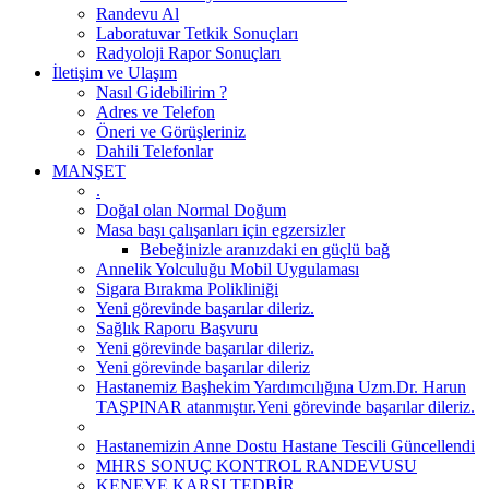
Randevu Al
Laboratuvar Tetkik Sonuçları
Radyoloji Rapor Sonuçları
İletişim ve Ulaşım
Nasıl Gidebilirim ?
Adres ve Telefon
Öneri ve Görüşleriniz
Dahili Telefonlar
MANŞET
.
Doğal olan Normal Doğum
Masa başı çalışanları için egzersizler
Bebeğinizle aranızdaki en güçlü bağ
Annelik Yolculuğu Mobil Uygulaması
Sigara Bırakma Polikliniği
Yeni görevinde başarılar dileriz.
Sağlık Raporu Başvuru
Yeni görevinde başarılar dileriz.
Yeni görevinde başarılar dileriz
Hastanemiz Başhekim Yardımcılığına Uzm.Dr. Harun
TAŞPINAR atanmıştır.Yeni görevinde başarılar dileriz.
Hastanemizin Anne Dostu Hastane Tescili Güncellendi
MHRS SONUÇ KONTROL RANDEVUSU
KENEYE KARŞI TEDBİR