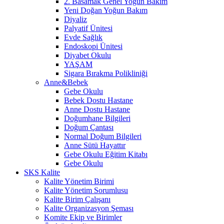
2. Basamak Genel Yoğun Bakım
Yeni Doğan Yoğun Bakım
Diyaliz
Palyatif Ünitesi
Evde Sağlık
Endoskopi Ünitesi
Diyabet Okulu
YAŞAM
Sigara Bırakma Polikliniği
Anne&Bebek
Gebe Okulu
Bebek Dostu Hastane
Anne Dostu Hastane
Doğumhane Bilgileri
Doğum Çantası
Normal Doğum Bilgileri
Anne Sütü Hayattır
Gebe Okulu Eğitim Kitabı
Gebe Okulu
SKS Kalite
Kalite Yönetim Birimi
Kalite Yönetim Sorumlusu
Kalite Birim Çalışanı
Kalite Organizasyon Şeması
Komite Ekip ve Birimler