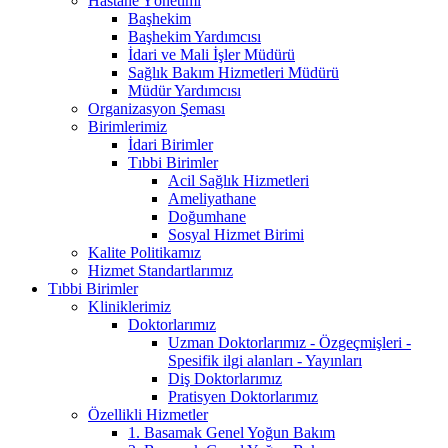
Hastane Yönetimi
Başhekim
Başhekim Yardımcısı
İdari ve Mali İşler Müdürü
Sağlık Bakım Hizmetleri Müdürü
Müdür Yardımcısı
Organizasyon Şeması
Birimlerimiz
İdari Birimler
Tıbbi Birimler
Acil Sağlık Hizmetleri
Ameliyathane
Doğumhane
Sosyal Hizmet Birimi
Kalite Politikamız
Hizmet Standartlarımız
Tıbbi Birimler
Kliniklerimiz
Doktorlarımız
Uzman Doktorlarımız - Özgeçmişleri -
Spesifik ilgi alanları - Yayınları
Diş Doktorlarımız
Pratisyen Doktorlarımız
Özellikli Hizmetler
1. Basamak Genel Yoğun Bakım