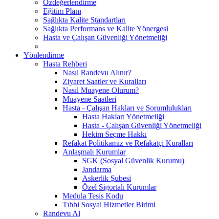
Özdeğerlendirme
Eğitim Planı
Sağlıkta Kalite Standartları
Sağlıkta Performans ve Kalite Yönergesi
Hasta ve Çalışan Güvenliği Yönetmeliği
Yönlendirme
Hasta Rehberi
Nasıl Randevu Alınır?
Ziyaret Saatler ve Kuralları
Nasıl Muayene Olurum?
Muayene Saatleri
Hasta - Çalışan Hakları ve Sorumlulukları
Hasta Hakları Yönetmeliği
Hasta - Çalışan Güvenliği Yönetmeliği
Hekim Seçme Hakkı
Refakat Politikamız ve Refakatçi Kuralları
Anlaşmalı Kurumlar
SGK (Sosyal Güvenlik Kurumu)
Jandarma
Askerlik Şubesi
Özel Sigortalı Kurumlar
Medula Tesis Kodu
Tıbbi Sosyal Hizmetler Birimi
Randevu Al