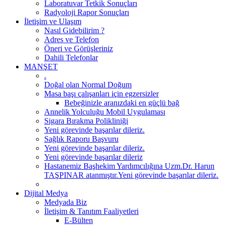
Laboratuvar Tetkik Sonuçları
Radyoloji Rapor Sonuçları
İletişim ve Ulaşım
Nasıl Gidebilirim ?
Adres ve Telefon
Öneri ve Görüşleriniz
Dahili Telefonlar
MANŞET
.
Doğal olan Normal Doğum
Masa başı çalışanları için egzersizler
Bebeğinizle aranızdaki en güçlü bağ
Annelik Yolculuğu Mobil Uygulaması
Sigara Bırakma Polikliniği
Yeni görevinde başarılar dileriz.
Sağlık Raporu Başvuru
Yeni görevinde başarılar dileriz.
Yeni görevinde başarılar dileriz
Hastanemiz Başhekim Yardımcılığına Uzm.Dr. Harun
TAŞPINAR atanmıştır.Yeni görevinde başarılar dileriz.
Dijital Medya
Medyada Biz
İletişim & Tanıtım Faaliyetleri
E-Bülten