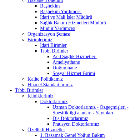
Hastane Yönetimi
Başhekim
Başhekim Yardımcısı
İdari ve Mali İşler Müdürü
Sağlık Bakım Hizmetleri Müdürü
Müdür Yardımcısı
Organizasyon Şeması
Birimlerimiz
İdari Birimler
Tıbbi Birimler
Acil Sağlık Hizmetleri
Ameliyathane
Doğumhane
Sosyal Hizmet Birimi
Kalite Politikamız
Hizmet Standartlarımız
Tıbbi Birimler
Kliniklerimiz
Doktorlarımız
Uzman Doktorlarımız - Özgeçmişleri -
Spesifik ilgi alanları - Yayınları
Diş Doktorlarımız
Pratisyen Doktorlarımız
Özellikli Hizmetler
1. Basamak Genel Yoğun Bakım