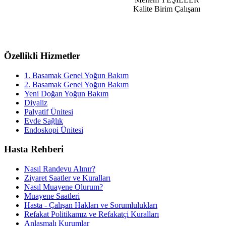
Kalite Birim Çalışanı
Özellikli Hizmetler
1. Basamak Genel Yoğun Bakım
2. Basamak Genel Yoğun Bakım
Yeni Doğan Yoğun Bakım
Diyaliz
Palyatif Ünitesi
Evde Sağlık
Endoskopi Ünitesi
Hasta Rehberi
Nasıl Randevu Alınır?
Ziyaret Saatler ve Kuralları
Nasıl Muayene Olurum?
Muayene Saatleri
Hasta - Çalışan Hakları ve Sorumlulukları
Refakat Politikamız ve Refakatçi Kuralları
Anlaşmalı Kurumlar