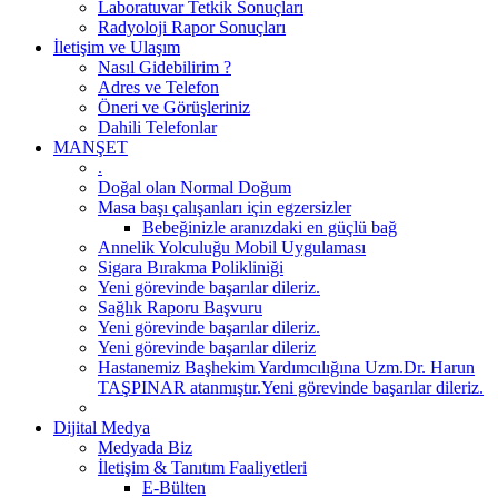
Laboratuvar Tetkik Sonuçları
Radyoloji Rapor Sonuçları
İletişim ve Ulaşım
Nasıl Gidebilirim ?
Adres ve Telefon
Öneri ve Görüşleriniz
Dahili Telefonlar
MANŞET
.
Doğal olan Normal Doğum
Masa başı çalışanları için egzersizler
Bebeğinizle aranızdaki en güçlü bağ
Annelik Yolculuğu Mobil Uygulaması
Sigara Bırakma Polikliniği
Yeni görevinde başarılar dileriz.
Sağlık Raporu Başvuru
Yeni görevinde başarılar dileriz.
Yeni görevinde başarılar dileriz
Hastanemiz Başhekim Yardımcılığına Uzm.Dr. Harun
TAŞPINAR atanmıştır.Yeni görevinde başarılar dileriz.
Dijital Medya
Medyada Biz
İletişim & Tanıtım Faaliyetleri
E-Bülten