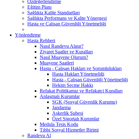
Özdeğerlendirme
Eğitim Planı
Sağlıkta Kalite Standartları
Sağlıkta Performans ve Kalite Yönergesi
Hasta ve Çalışan Güvenliği Yönetmeliği
Yönlendirme
Hasta Rehberi
Nasıl Randevu Alınır?
Ziyaret Saatler ve Kuralları
Nasıl Muayene Olurum?
Muayene Saatleri
Hasta - Çalışan Hakları ve Sorumlulukları
Hasta Hakları Yönetmeliği
Hasta - Çalışan Güvenliği Yönetmeliği
Hekim Seçme Hakkı
Refakat Politikamız ve Refakatçi Kuralları
Anlaşmalı Kurumlar
SGK (Sosyal Güvenlik Kurumu)
Jandarma
Askerlik Şubesi
Özel Sigortalı Kurumlar
Medula Tesis Kodu
Tıbbi Sosyal Hizmetler Birimi
Randevu Al