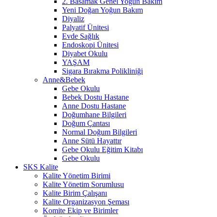
2. Basamak Genel Yoğun Bakım
Yeni Doğan Yoğun Bakım
Diyaliz
Palyatif Ünitesi
Evde Sağlık
Endoskopi Ünitesi
Diyabet Okulu
YAŞAM
Sigara Bırakma Polikliniği
Anne&Bebek
Gebe Okulu
Bebek Dostu Hastane
Anne Dostu Hastane
Doğumhane Bilgileri
Doğum Çantası
Normal Doğum Bilgileri
Anne Sütü Hayattır
Gebe Okulu Eğitim Kitabı
Gebe Okulu
SKS Kalite
Kalite Yönetim Birimi
Kalite Yönetim Sorumlusu
Kalite Birim Çalışanı
Kalite Organizasyon Şeması
Komite Ekip ve Birimler