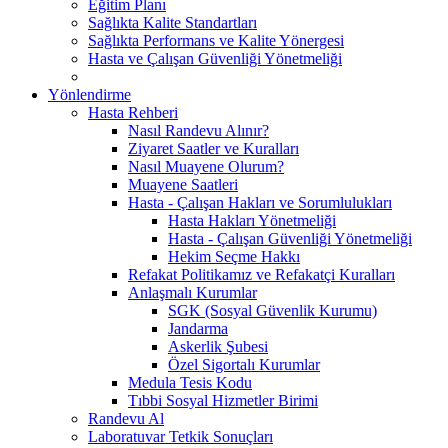
Eğitim Planı
Sağlıkta Kalite Standartları
Sağlıkta Performans ve Kalite Yönergesi
Hasta ve Çalışan Güvenliği Yönetmeliği
Yönlendirme
Hasta Rehberi
Nasıl Randevu Alınır?
Ziyaret Saatler ve Kuralları
Nasıl Muayene Olurum?
Muayene Saatleri
Hasta - Çalışan Hakları ve Sorumlulukları
Hasta Hakları Yönetmeliği
Hasta - Çalışan Güvenliği Yönetmeliği
Hekim Seçme Hakkı
Refakat Politikamız ve Refakatçi Kuralları
Anlaşmalı Kurumlar
SGK (Sosyal Güvenlik Kurumu)
Jandarma
Askerlik Şubesi
Özel Sigortalı Kurumlar
Medula Tesis Kodu
Tıbbi Sosyal Hizmetler Birimi
Randevu Al
Laboratuvar Tetkik Sonuçları