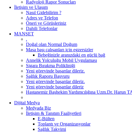
Radyoloji Rapor Sonuçları
İletişim ve Ulaşım
Nasıl Gidebilirim ?
Adres ve Telefon
Öneri ve Görüşleriniz
Dahili Telefonlar
MANŞET
.
Doğal olan Normal Doğum
Masa başı çalışanları için egzersizler
Bebeğinizle aranızdaki en güçlü bağ
Annelik Yolculuğu Mobil Uygulaması
Sigara Bırakma Polikliniği
Yeni görevinde başarılar dileriz.
Sağlık Raporu Başvuru
Yeni görevinde başarılar dileriz.
Yeni görevinde başarılar dileriz
Hastanemiz Başhekim Yardımcılığına Uzm.Dr. Harun TAŞP
Dijital Medya
Medyada Biz
İletişim & Tanıtım Faaliyetleri
E-Bülten
Toplantı ve Organizasyonlar
Sağlık Takvimi