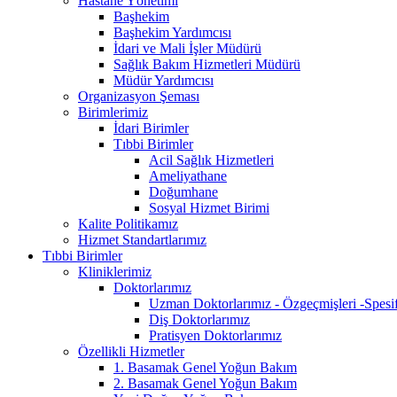
Hastane Yönetimi
Başhekim
Başhekim Yardımcısı
İdari ve Mali İşler Müdürü
Sağlık Bakım Hizmetleri Müdürü
Müdür Yardımcısı
Organizasyon Şeması
Birimlerimiz
İdari Birimler
Tıbbi Birimler
Acil Sağlık Hizmetleri
Ameliyathane
Doğumhane
Sosyal Hizmet Birimi
Kalite Politikamız
Hizmet Standartlarımız
Tıbbi Birimler
Kliniklerimiz
Doktorlarımız
Uzman Doktorlarımız - Özgeçmişleri -Spesifik
Diş Doktorlarımız
Pratisyen Doktorlarımız
Özellikli Hizmetler
1. Basamak Genel Yoğun Bakım
2. Basamak Genel Yoğun Bakım