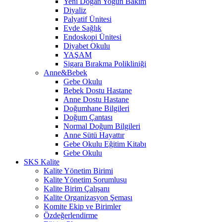
Yeni Doğan Yoğun Bakım
Diyaliz
Palyatif Ünitesi
Evde Sağlık
Endoskopi Ünitesi
Diyabet Okulu
YAŞAM
Sigara Bırakma Polikliniği
Anne&Bebek
Gebe Okulu
Bebek Dostu Hastane
Anne Dostu Hastane
Doğumhane Bilgileri
Doğum Çantası
Normal Doğum Bilgileri
Anne Sütü Hayattır
Gebe Okulu Eğitim Kitabı
Gebe Okulu
SKS Kalite
Kalite Yönetim Birimi
Kalite Yönetim Sorumlusu
Kalite Birim Çalışanı
Kalite Organizasyon Şeması
Komite Ekip ve Birimler
Özdeğerlendirme